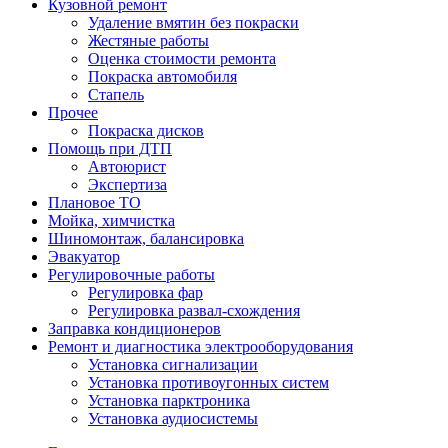
Кузовной ремонт
Удаление вмятин без покраски
Жестяные работы
Оценка стоимости ремонта
Покраска автомобиля
Стапель
Прочее
Покраска дисков
Помощь при ДТП
Автоюрист
Экспертиза
Плановое ТО
Мойка, химчистка
Шиномонтаж, балансировка
Эвакуатор
Регулировочные работы
Регулировка фар
Регулировка развал-схождения
Заправка кондиционеров
Ремонт и диагностика электрооборудования
Установка сигнализации
Установка противоугонных систем
Установка парктроника
Установка аудиосистемы