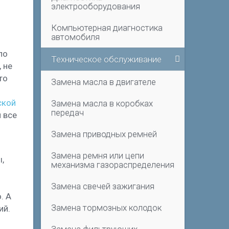
электрооборудования
Компьютерная диагностика
автомобиля
по
Техническое обслуживание
 не
то
Замена масла в двигателе
ской
Замена масла в коробках
передач
 все
Замена приводных ремней
Замена ремня или цепи
,
механизма газораспределения
Замена свечей зажигания
. А
Замена тормозных колодок
ий.