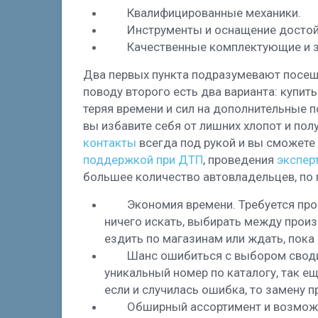
Квалифицированные механики.
Инструменты и оснащение достой
Качественные комплектующие и з
Два первых пункта подразумевают посещ
поводу второго есть два варианта: купить
теряя времени и сил на дополнительные п
вы избавите себя от лишних хлопот и по
контакты
всегда под рукой и вы сможете
поддержкой при ДТП
, проведения
экспер
большее количество автовладельцев, по 
Экономия времени. Требуется про
ничего искать, выбирать между произ
ездить по магазинам или ждать, пока 
Шанс ошибиться с выбором своди
уникальный номер по каталогу, так е
если и случилась ошибка, то замену 
Обширный ассортимент и возмож