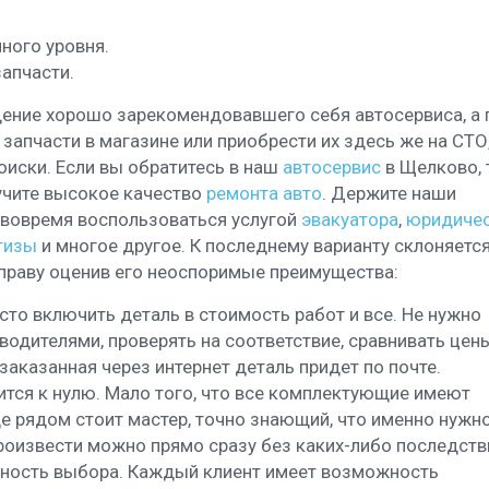
ного уровня.
апчасти.
ение хорошо зарекомендовавшего себя автосервиса, а 
 запчасти в магазине или приобрести их здесь же на СТО,
оиски. Если вы обратитесь в наш
автосервис
в Щелково, 
лучите высокое качество
ремонта авто
. Держите наши
 вовремя воспользоваться услугой
эвакуатора
,
юридиче
тизы
и многое другое.
К последнему варианту склоняется
праву оценив его неоспоримые преимущества:
сто включить деталь в стоимость работ и все. Не нужно
водителями, проверять на соответствие, сравнивать цены
заказанная через интернет деталь придет по почте.
тся к нулю. Мало того, что все комплектующие имеют
ще рядом стоит мастер, точно знающий, что именно нужно
произвести можно прямо сразу без каких-либо последств
ность выбора. Каждый клиент имеет возможность