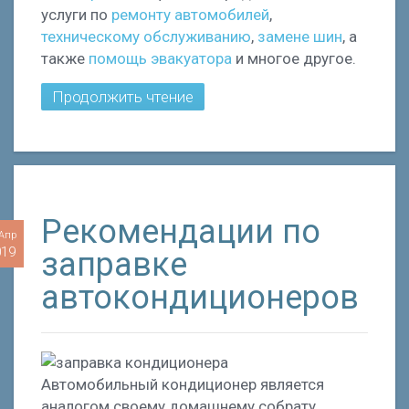
услуги по
ремонту автомобилей
,
техническому обслуживанию
,
замене шин
, а
также
помощь эвакуатора
и многое другое.
Продолжить чтение
Рекомендации по
 Апр
019
заправке
автокондиционеров
Автомобильный кондиционер является
аналогом своему домашнему собрату,