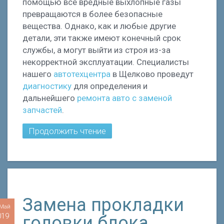
помощью все вредные выхлопные газы
превращаются в более безопасные
вещества. Однако, как и любые другие
детали, эти также имеют конечный срок
службы, а могут выйти из строя из-за
некорректной эксплуатации. Специалисты
нашего
автотехцентра
в Щелково проведут
диагностику
для определения и
дальнейшего
ремонта авто
с заменой
запчастей
.
Продолжить чтение
Замена прокладки
 Май
019
головки блока